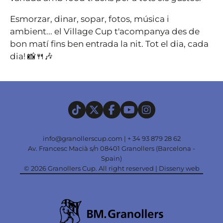
Esmorzar, dinar, sopar, fotos, música i
ambient... el Village Cup t'acompanya des de
bon matí fins ben entrada la nit. Tot el dia, cada
dia! 📸🍴🎶
info@granollerscup.com
|
+ 34 93 879 28 62
Av. Francesc Macià s/n 08401 Granollers (Barcelona -
Spain)
© 2026 Granollers Cup. All right reserved |
Disseny web