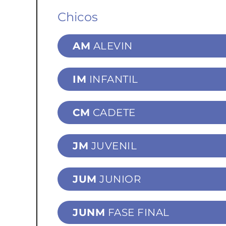
Chicos
AM
ALEVIN
IM
INFANTIL
CM
CADETE
JM
JUVENIL
JUM
JUNIOR
JUNM
FASE FINAL