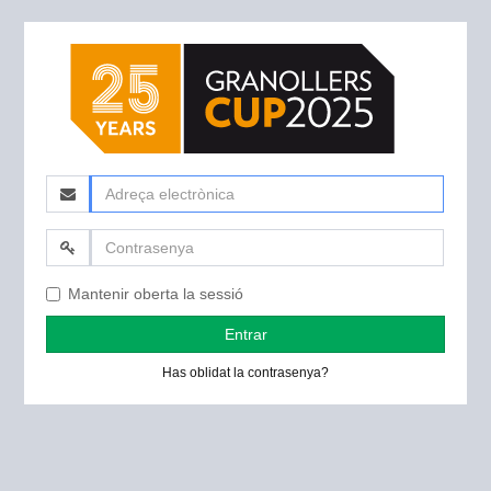
Adreça
electrònica
Contrasenya
Mantenir oberta la sessió
Entrar
Has oblidat la contrasenya?