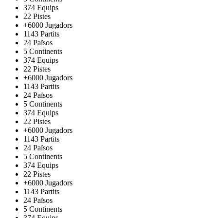
374
Equips
22
Pistes
+6000
Jugadors
1143
Partits
24
Països
5
Continents
374
Equips
22
Pistes
+6000
Jugadors
1143
Partits
24
Països
5
Continents
374
Equips
22
Pistes
+6000
Jugadors
1143
Partits
24
Països
5
Continents
374
Equips
22
Pistes
+6000
Jugadors
1143
Partits
24
Països
5
Continents
374
Equips