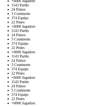
+6000
Jugadors
1143
Partits
24
Països
5
Continents
374
Equips
22
Pistes
+6000
Jugadors
1143
Partits
24
Països
5
Continents
374
Equips
22
Pistes
+6000
Jugadors
1143
Partits
24
Països
5
Continents
374
Equips
22
Pistes
+6000
Jugadors
1143
Partits
24
Països
5
Continents
374
Equips
22
Pistes
+6000
Jugadors