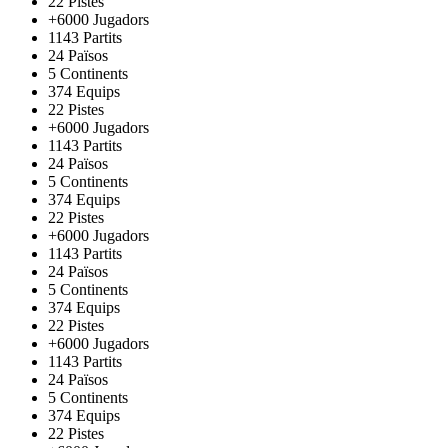
22
Pistes
+6000
Jugadors
1143
Partits
24
Països
5
Continents
374
Equips
22
Pistes
+6000
Jugadors
1143
Partits
24
Països
5
Continents
374
Equips
22
Pistes
+6000
Jugadors
1143
Partits
24
Països
5
Continents
374
Equips
22
Pistes
+6000
Jugadors
1143
Partits
24
Països
5
Continents
374
Equips
22
Pistes