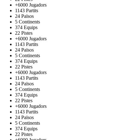
+6000
Jugadors
1143
Partits
24
Països
5
Continents
374
Equips
22
Pistes
+6000
Jugadors
1143
Partits
24
Països
5
Continents
374
Equips
22
Pistes
+6000
Jugadors
1143
Partits
24
Països
5
Continents
374
Equips
22
Pistes
+6000
Jugadors
1143
Partits
24
Països
5
Continents
374
Equips
22
Pistes
+6000
Jugadors