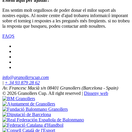
Estem aquí per ajudar!
Ens sentim molt orgullosos de poder donar el milor suport als
nostres equips. Al nostre centre d'ajud trobareu informaicó imporant
sobre el tornieg i respostes a les pregunés més freqüents. si no trobeu
la resposta que busqueu, podeu contactar amb nosaltres.
FAQS
info@granollerscup.com
|
+ 34 93 879 28 62
Av. Francesc Macià s/n 08401 Granollers (Barcelona - Spain)
© 2026 Granollers Cup. All right reserved |
Disseny web