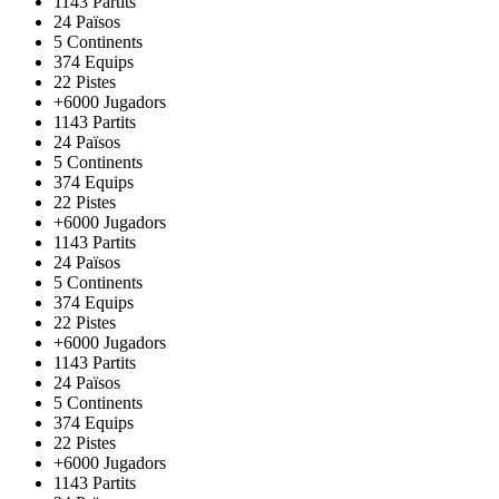
1143
Partits
24
Països
5
Continents
374
Equips
22
Pistes
+6000
Jugadors
1143
Partits
24
Països
5
Continents
374
Equips
22
Pistes
+6000
Jugadors
1143
Partits
24
Països
5
Continents
374
Equips
22
Pistes
+6000
Jugadors
1143
Partits
24
Països
5
Continents
374
Equips
22
Pistes
+6000
Jugadors
1143
Partits